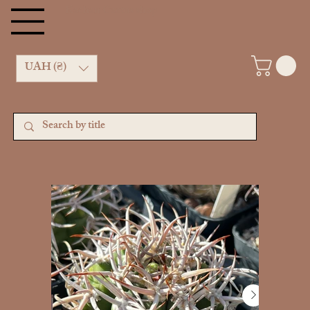
Kachan Cactus shop
UAH (₴)