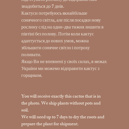
підготувати рослину до відправки нам
знадобиться до 7 днів.
Кактуси потребуюсь якнайбільше
сонячного світла, але після посадки нову
рослину слід на один-два тижня лишити в
півтіні без поливу. Потім коли кактус
адаптується до нових умов, можна
збільшити сонячне світло і потроху
поливати.
Якщо Ви не впевнені у своїх силах, в межах
України ми можемо відправити кактус з
горщиком.
You will receive exactly this cactus that is in
the photo. We ship plants without pots and
soil.
We will need up to 7 days to dry the roots and
prepare the plant for shipment.