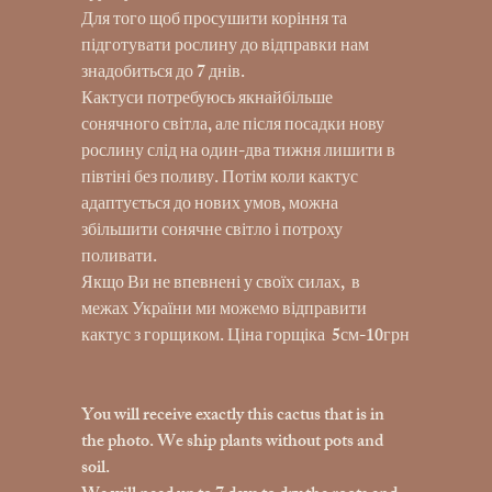
Для того щоб просушити коріння та
підготувати рослину до відправки нам
знадобиться до 7 днів.
Кактуси потребуюсь якнайбільше
сонячного світла, але після посадки нову
рослину слід на один-два тижня лишити в
півтіні без поливу. Потім коли кактус
адаптується до нових умов, можна
збільшити сонячне світло і потроху
поливати.
Якщо Ви не впевнені у своїх силах, в
межах України ми можемо відправити
кактус з горщиком. Ціна горщіка 5см-10грн
You will receive exactly this cactus that is in
the photo. We ship plants without pots and
soil.