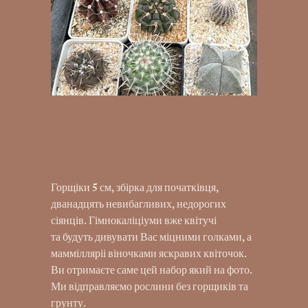
4S, Збірка для початківця
UAH 600.00
Price
Горщіки 5 см, збірка для початківця,
дванадцять невибагливих, недорогих
сіянців. Гімнокаліціуми вже квітучі
та будуть дивувати Вас міцними голками, а
маммілляріі віночками яскравих квіточок.
Ви отримаєте саме цей набор який на фото.
Ми відправляємо рослини без горщиків та
грунту.