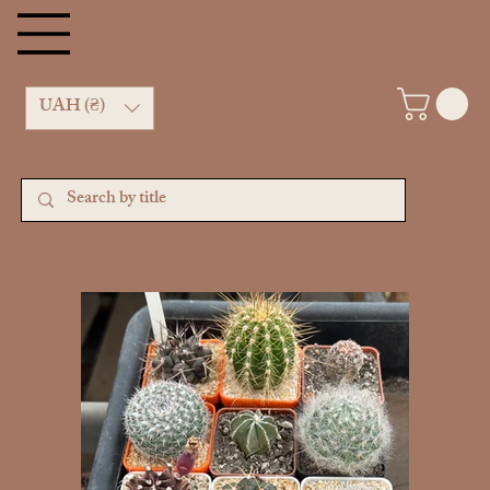
Kachan Cactus shop
UAH (₴)