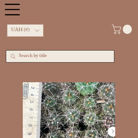
Kachan Cactus shop
UAH (₴)