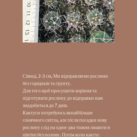
Gymn. guanchinense LF0016a
UAH 140.00
Price
Сіянці, 2-3 см, Ми відправляємо рослини
без горщиків та грунту.
Для того щоб просушити коріння та
підготувати рослину до відправки нам
знадобиться до 7 днів.
Кактуси потребуюсь якнайбільше
сонячного світла, але після посадки нову
рослину слід на один-два тижня лишити в
півтіні без поливу. Потім коли кактус