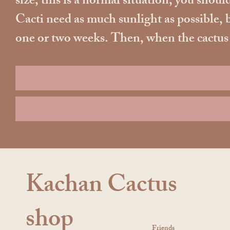
size, this is a normal situation, you should
Cacti need as much sunlight as possible, b
one or two weeks. Then, when the cactus ad
Kachan Cactus
shop
Friends