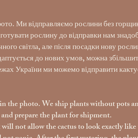
фото. Ми відправляємо рослини без горщик
готувати рослину до відправки нам знадоб
ого світла, але після посадки нову росли
адаптується до нових умов, можна збільшит
межах України ми можемо відправити какту
s in the photo. We ship plants without pots an
s and prepare the plant for shipment.
ill not allow the cactus to look exactly like 