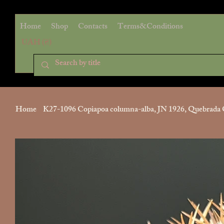
Home
Shop
Contacts
Terms&Conditions
UAH (₴)
Home
>
K27-1096 Copiapoa columna-alba, JN 1926, Quebrada 