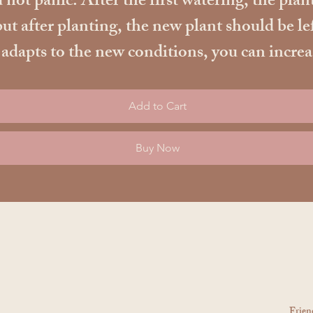
 not panic. After the first watering, the plant
ut after planting, the new plant should be le
apts to the new conditions, you can increase t
Add to Cart
Buy Now
Frien