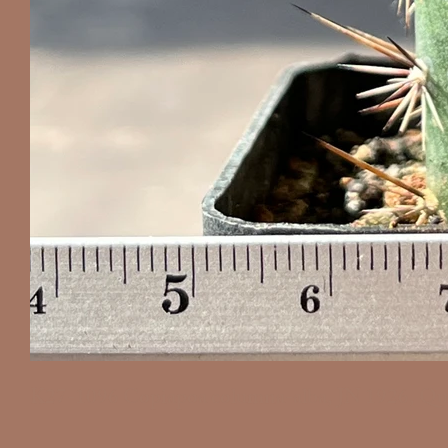
K27-1096 Copiapoa columna-alba, JN 1926, Qu