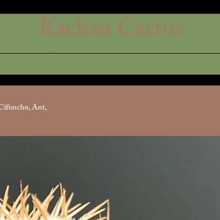
Kachan Cactus
shop
Cifuncho, Ant,