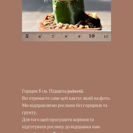
K27-1122 Copiapoa columna-
alba, JN 1297, Esmeralda-Pan de
Azukar, 285m, An
UAH 390.00
Price
Горщик 5 см. Підщепа jusbertii.
Ви отримаєте саме цей кактус який на фото.
Ми відправляємо рослини без горщиків та
грунту.
Для того щоб просушити коріння та
підготувати рослину до відправки нам