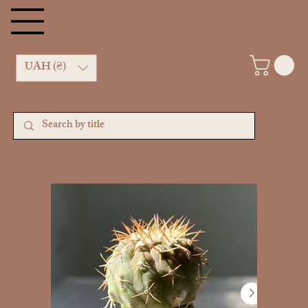
Kachan Cactus shop
UAH (₴)