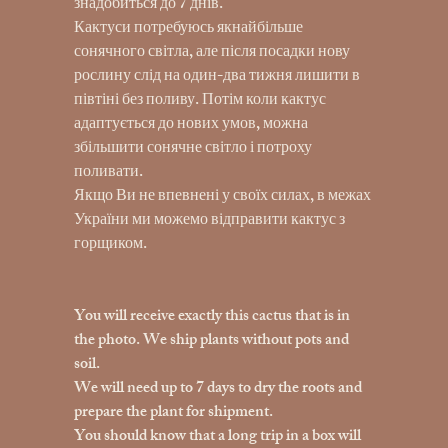
знадобиться до 7 днів.
Кактуси потребуюсь якнайбільше
сонячного світла, але після посадки нову
рослину слід на один-два тижня лишити в
півтіні без поливу. Потім коли кактус
адаптується до нових умов, можна
збільшити сонячне світло і потроху
поливати.
Якщо Ви не впевнені у своїх силах, в межах
України ми можемо відправити кактус з
горщиком.
You will receive exactly this cactus that is in
the photo. We ship plants without pots and
soil.
We will need up to 7 days to dry the roots and
prepare the plant for shipment.
You should know that a long trip in a box will