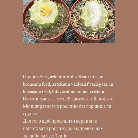
K-241. Набір з чотирьох рослин
UAH 690.00
Price
Горщик 5cм, ario hintonii x fissuratus, m .
bocasana fred, aztekium valdezii f variegata, m
bocasana fred, lobivia albolanata f cristata
Ви отримаєте саме цей кактус який на фото.
Ми відправляємо рослини без горщиків та
грунту.
Для того щоб просушити коріння та
підготувати рослину до відправки нам
знадобиться до 7 днів.