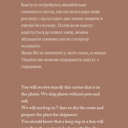
Кактуси потребуюсь якнайбільше
сонячного світла, але після посадки нову
рослину слід на один-два тижня лишити в
півтіні без поливу. Потім коли кактус
адаптується до нових умов, можна
збільшити сонячне світло і потроху
поливати.
Якщо Ви не впевнені у своїх силах, в межах
України ми можемо відправити кактус з
горщиком.
You will receive exactly this cactus that is in
the photo. We ship plants without pots and
soil.
We will need up to 7 days to dry the roots and
prepare the plant for shipment.
You should know that a long trip in a box will