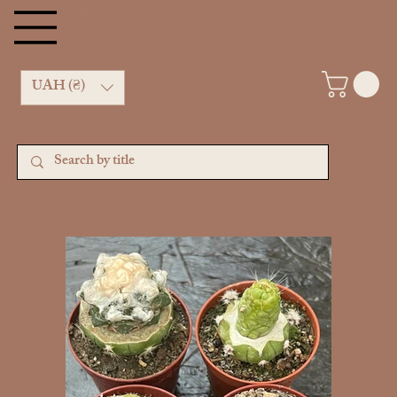
Kachan Cactus shop
UAH (₴)