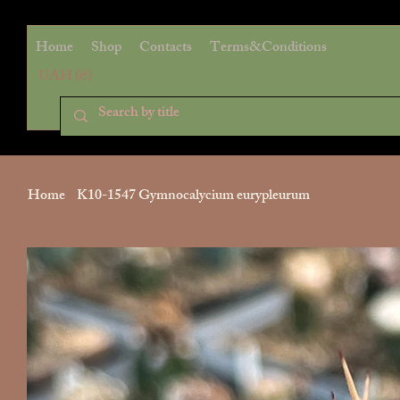
Home
Shop
Contacts
Terms&Conditions
UAH (₴)
Home
>
K10-1547 Gymnocalycium eurypleurum