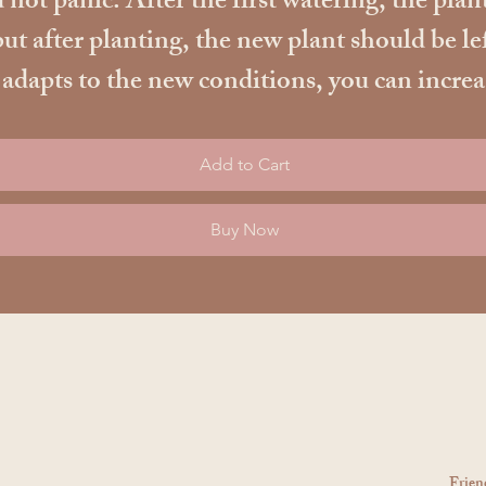
 not panic. After the first watering, the plant
ut after planting, the new plant should be le
apts to the new conditions, you can increase t
Add to Cart
Buy Now
Frien