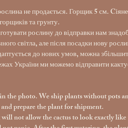
ослина не продається. Горщик 5 см. Cіяне
горщиків та грунту.
готувати рослину до відправки нам знадоб
ого світла, але після посадки нову росли
адаптується до нових умов, можна збільшит
межах України ми можемо відправити какту
s in the photo. We ship plants without pots an
s and prepare the plant for shipment.
ill not allow the cactus to look exactly like 