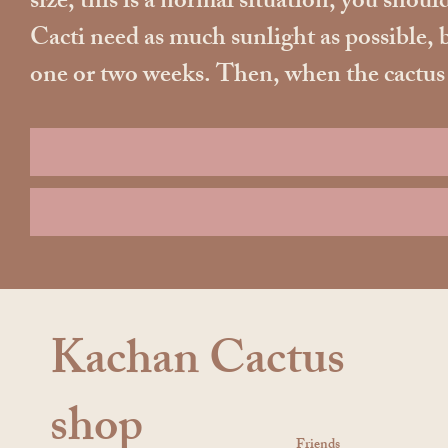
size, this is a normal situation, you should
Cacti need as much sunlight as possible, b
one or two weeks. Then, when the cactus ad
Kachan Cactus
shop
Friends