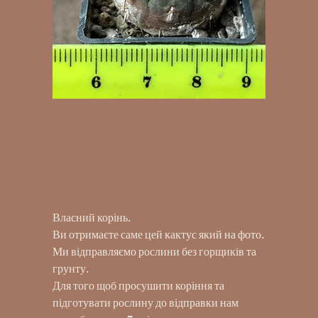
K9-1045 Gymnocalycium
spegazzini v. unguispinum SL-
44b, сіянці
UAH 190.00
Price
Власний корінь.
Ви отримаєте саме цей кактус який на фото.
Ми відправляємо рослини без горщиків та
грунту.
Для того щоб просушити коріння та
підготувати рослину до відправки нам