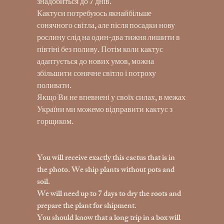
знадобиться до 7 днів.
Кактуси потребуюсь якнайбільше
сонячного світла, але після посадки нову
рослину слід на один-два тижня лишити в
півтіні без поливу. Потім коли кактус
адаптується до нових умов, можна
збільшити сонячне світло і потроху
поливати.
Якщо Ви не впевнені у своїх силах, в межах
України ми можемо відправити кактус з
горщиком.
You will receive exactly this cactus that is in
the photo. We ship plants without pots and
soil.
We will need up to 7 days to dry the roots and
prepare the plant for shipment.
You should know that a long trip in a box will