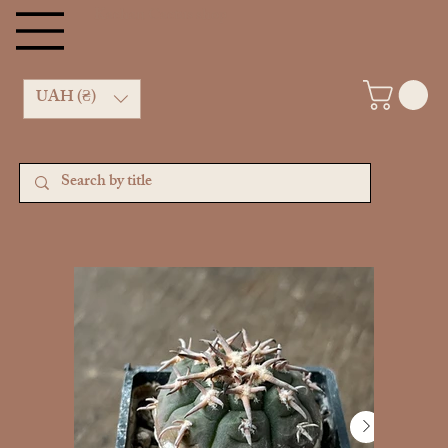
Kachan Cactus shop
UAH (₴)