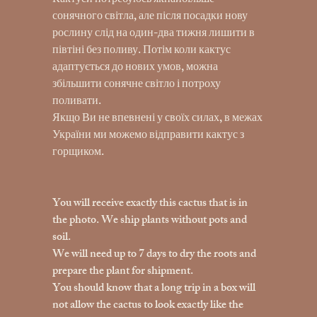
Кактуси потребуюсь якнайбільше
сонячного світла, але після посадки нову
рослину слід на один-два тижня лишити в
півтіні без поливу. Потім коли кактус
адаптується до нових умов, можна
збільшити сонячне світло і потроху
поливати.
Якщо Ви не впевнені у своїх силах, в межах
України ми можемо відправити кактус з
горщиком.
You will receive exactly this cactus that is in
the photo. We ship plants without pots and
soil.
We will need up to 7 days to dry the roots and
prepare the plant for shipment.
You should know that a long trip in a box will
not allow the cactus to look exactly like the