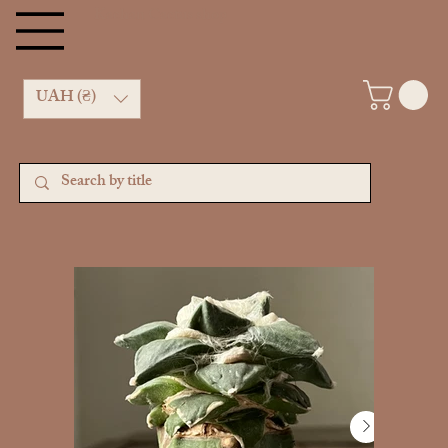
Kachan Cactus shop
UAH (₴)