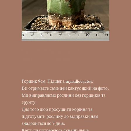
K16 - 869 Ariocarpus hybr
(Retusus x agavoides)
UAH 1,490.00
Price
Горщик 9см. Підщепа myrtillocactus.
Ви отримаєте саме цей кактус який на фото.
Ми відправляємо рослини без горщиків та
грунту.
Для того щоб просушити коріння та
підготувати рослину до відправки нам
знадобиться до 7 днів.