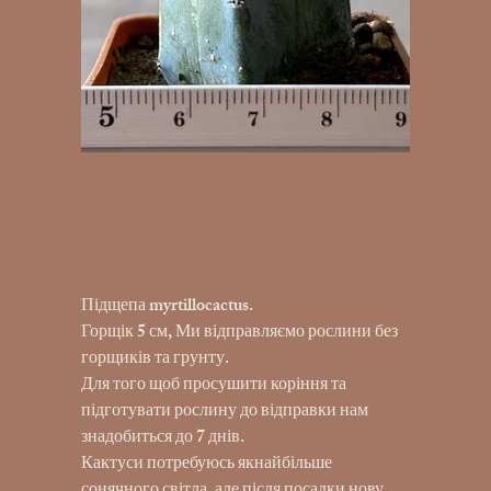
K1-1054 Aztekium valdezii f.
variegata
UAH 490.00
Price
Підщепа myrtillocactus.
Горщік 5 см, Ми відправляємо рослини без
горщиків та грунту.
Для того щоб просушити коріння та
підготувати рослину до відправки нам
знадобиться до 7 днів.
Кактуси потребуюсь якнайбільше