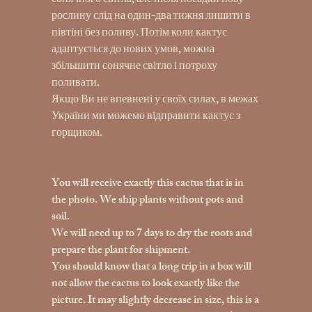
сонячного світла, але після посадки нову
рослину слід на один-два тижня лишити в
півтіні без поливу. Потім коли кактус
адаптується до нових умов, можна
збільшити сонячне світло і потроху
поливати.
Якщо Ви не впевнені у своїх силах, в межах
України ми можемо відправити кактус з
горщиком.
You will receive exactly this cactus that is in
the photo. We ship plants without pots and
soil.
We will need up to 7 days to dry the roots and
prepare the plant for shipment.
You should know that a long trip in a box will
not allow the cactus to look exactly like the
picture. It may slightly decrease in size, this is a