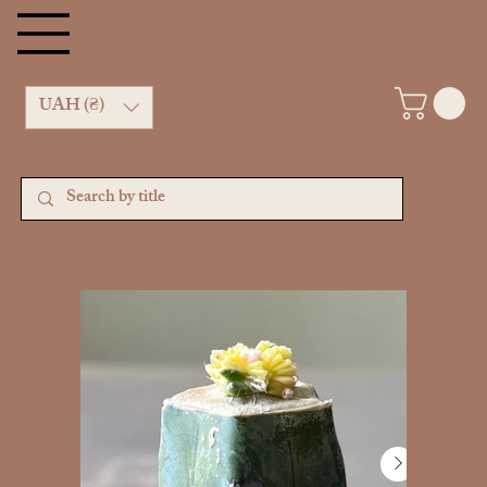
Kachan Cactus shop
UAH (₴)