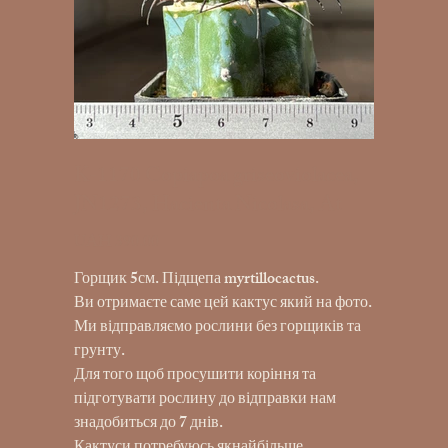
K-1170 Copiapoa griseoviolacea,
JN1273, Hacienta Nicolasa, At
UAH 390.00
Price
Горщик 5см. Підщепа myrtillocactus.
Ви отримаєте саме цей кактус який на фото.
Ми відправляємо рослини без горщиків та
грунту.
Для того щоб просушити коріння та
підготувати рослину до відправки нам
знадобиться до 7 днів.