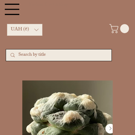
Kachan Cactus shop
UAH (₴)