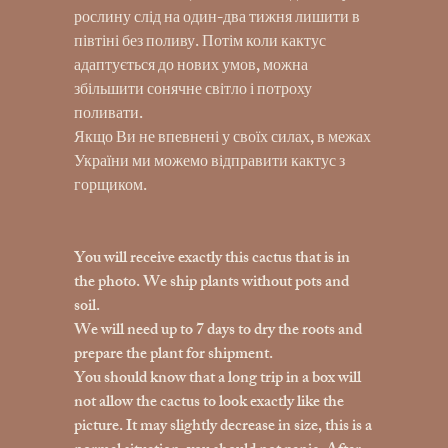
рослину слід на один-два тижня лишити в
півтіні без поливу. Потім коли кактус
адаптується до нових умов, можна
збільшити сонячне світло і потроху
поливати.
Якщо Ви не впевнені у своїх силах, в межах
України ми можемо відправити кактус з
горщиком.
You will receive exactly this cactus that is in
the photo. We ship plants without pots and
soil.
We will need up to 7 days to dry the roots and
prepare the plant for shipment.
You should know that a long trip in a box will
not allow the cactus to look exactly like the
picture. It may slightly decrease in size, this is a