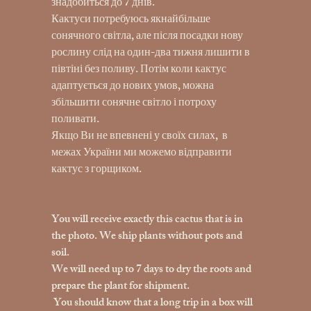
знадобиться до 7 днів.
Кактуси потребуюсь якнайбільше
сонячного світла, але після посадки нову
рослину слід на один-два тижня лишити в
півтіні без поливу. Потім коли кактус
адаптується до нових умов, можна
збільшити сонячне світло і потроху
поливати.
Якщо Ви не впевнені у своїх силах, в
межах України ми можемо відправити
кактус з горщиком.
You will receive exactly this cactus that is in
the photo. We ship plants without pots and
soil.
We will need up to 7 days to dry the roots and
prepare the plant for shipment.
You should know that a long trip in a box will