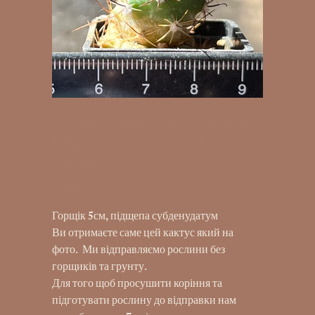
k9-1002, Sclerocactusparviflorus,
RP22, Chaco river, San Juan
County, NM
UAH 190.00
Price
Горщік 5см, підщепа субденудатум
Ви отримаєте саме цей кактус який на
фото. Ми відправляємо рослини без
горщиків та грунту.
Для того щоб просушити коріння та
підготувати рослину до відправки нам