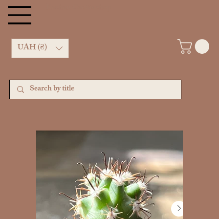
Kachan Cactus shop
UAH (₴)