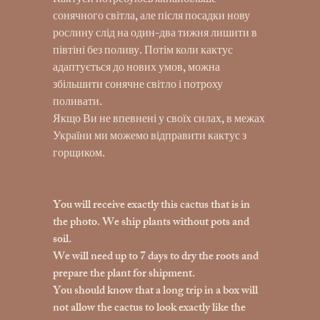
Кактуси потребуюсь якнайбільше
сонячного світла, але після посадки нову
рослину слід на один-два тижня лишити в
півтіні без поливу. Потім коли кактус
адаптується до нових умов, можна
збільшити сонячне світло і потроху
поливати.
Якщо Ви не впевнені у своїх силах, в межах
України ми можемо відправити кактус з
горщиком.
You will receive exactly this cactus that is in
the photo. We ship plants without pots and
soil.
We will need up to 7 days to dry the roots and
prepare the plant for shipment.
You should know that a long trip in a box will
not allow the cactus to look exactly like the