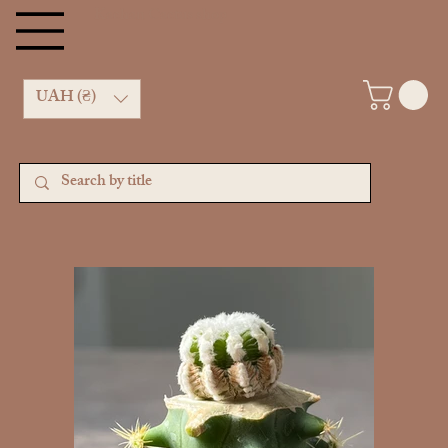
Kachan Cactus shop
UAH (₴)