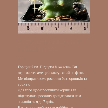
K1-258 Aztekium hintonii, RS
515A, La Poza, NL
UAH 390.00
Price
Горщик 5 см. Підщепа ferocactus. Ви
отримаєте саме цей кактус який на фото.
Ми відправляємо рослини без горщиків та
грунту.
Для того щоб просушити коріння та
підготувати рослину до відправки нам
знадобиться до 7 днів.