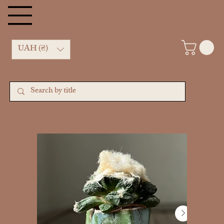
Kachan Cactus shop
UAH (₴)