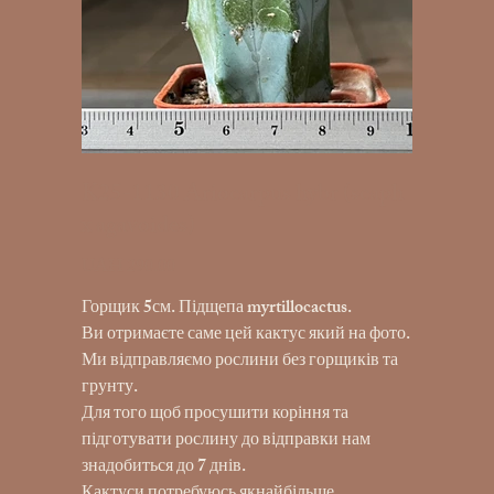
K25-1130 Ariocarpus hybr (scaph
x agavoides)
UAH 290.00
Price
Горщик 5см. Підщепа myrtillocactus.
Ви отримаєте саме цей кактус який на фото.
Ми відправляємо рослини без горщиків та
грунту.
Для того щоб просушити коріння та
підготувати рослину до відправки нам
знадобиться до 7 днів.