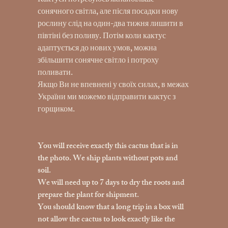
Кактуси потребуюсь якнайбільше
сонячного світла, але після посадки нову
рослину слід на один-два тижня лишити в
півтіні без поливу. Потім коли кактус
адаптується до нових умов, можна
збільшити сонячне світло і потроху
поливати.
Якщо Ви не впевнені у своїх силах, в межах
України ми можемо відправити кактус з
горщиком.
You will receive exactly this cactus that is in
the photo. We ship plants without pots and
soil.
We will need up to 7 days to dry the roots and
prepare the plant for shipment.
You should know that a long trip in a box will
not allow the cactus to look exactly like the