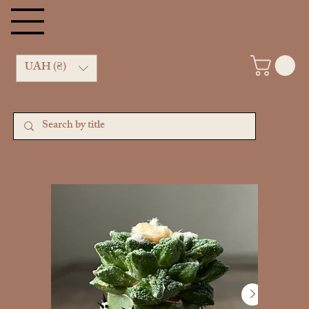
Kachan Cactus shop
UAH (₴)