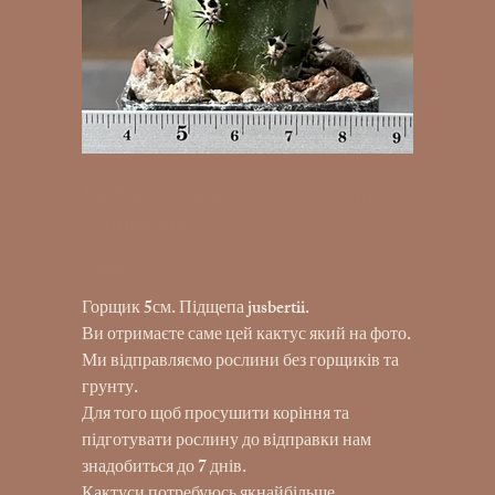
K25-1187 Ariocarpus bravoanus
v. hintonii
UAH 390.00
Price
Горщик 5см. Підщепа jusbertii.
Ви отримаєте саме цей кактус який на фото.
Ми відправляємо рослини без горщиків та
грунту.
Для того щоб просушити коріння та
підготувати рослину до відправки нам
знадобиться до 7 днів.