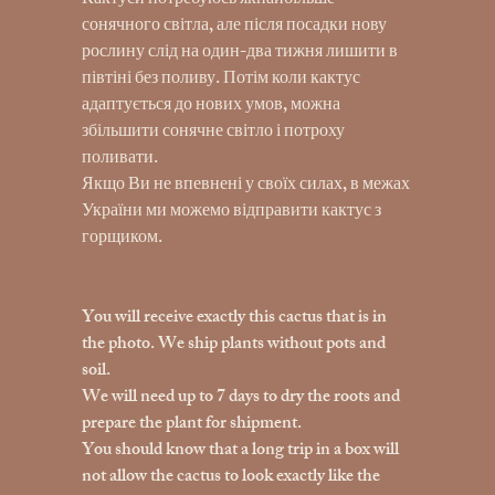
Кактуси потребуюсь якнайбільше
сонячного світла, але після посадки нову
рослину слід на один-два тижня лишити в
півтіні без поливу. Потім коли кактус
адаптується до нових умов, можна
збільшити сонячне світло і потроху
поливати.
Якщо Ви не впевнені у своїх силах, в межах
України ми можемо відправити кактус з
горщиком.
You will receive exactly this cactus that is in
the photo. We ship plants without pots and
soil.
We will need up to 7 days to dry the roots and
prepare the plant for shipment.
You should know that a long trip in a box will
not allow the cactus to look exactly like the