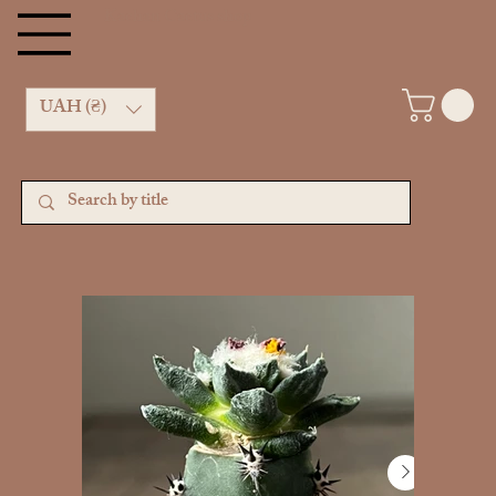
Kachan Cactus shop
UAH (₴)