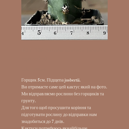
K25-306 Ariocarpus hybr (scaph x
agavoides)
UAH 290.00
Price
Горщик 5см. Підщепа jusbertii.
Ви отримаєте саме цей кактус який на фото.
Ми відправляємо рослини без горщиків та
грунту.
Для того щоб просушити коріння та
підготувати рослину до відправки нам
знадобиться до 7 днів.