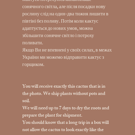
Кактуси потребуюсь якнайбільше
сонячного світла, але після посадки нову
рослину слід на один-два тижня лишити в
півтіні без поливу. Потім коли кактус
адаптується до нових умов, можна
збільшити сонячне світло і потроху
поливати.
Якщо Ви не впевнені у своїх силах, в межах
України ми можемо відправити кактус з
горщиком.
You will receive exactly this cactus that is in
the photo. We ship plants without pots and
soil.
We will need up to 7 days to dry the roots and
prepare the plant for shipment.
You should know that a long trip in a box will
not allow the cactus to look exactly like the