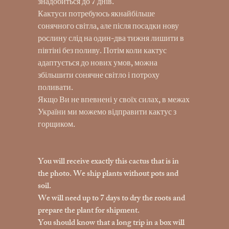
знадобиться до 7 днів.
Кактуси потребуюсь якнайбільше
сонячного світла, але після посадки нову
рослину слід на один-два тижня лишити в
півтіні без поливу. Потім коли кактус
адаптується до нових умов, можна
збільшити сонячне світло і потроху
поливати.
Якщо Ви не впевнені у своїх силах, в межах
України ми можемо відправити кактус з
горщиком.
You will receive exactly this cactus that is in
the photo. We ship plants without pots and
soil.
We will need up to 7 days to dry the roots and
prepare the plant for shipment.
You should know that a long trip in a box will