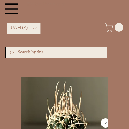
Kachan Cactus shop
UAH (₴)