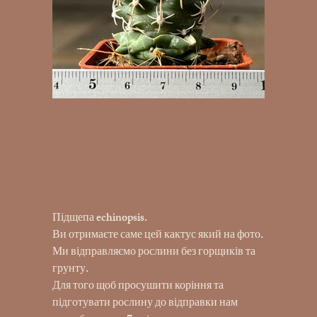
K26-1113 Navajoa (Pediocactus)
peeblesiana, SB571, Navajo
County, Az
UAH 490.00
Price
Підщепа echinopsis.
Ви отримаєте саме цей кактус який на фото.
Ми відправляємо рослини без горщиків та
грунту.
Для того щоб просушити коріння та
підготувати рослину до відправки нам