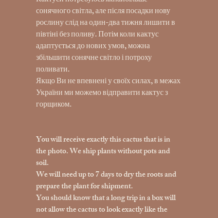
Кактуси потребуюсь якнайбільше
сонячного світла, але після посадки нову
рослину слід на один-два тижня лишити в
півтіні без поливу. Потім коли кактус
адаптується до нових умов, можна
збільшити сонячне світло і потроху
поливати.
Якщо Ви не впевнені у своїх силах, в межах
України ми можемо відправити кактус з
горщиком.
You will receive exactly this cactus that is in
the photo. We ship plants without pots and
soil.
We will need up to 7 days to dry the roots and
prepare the plant for shipment.
You should know that a long trip in a box will
not allow the cactus to look exactly like the