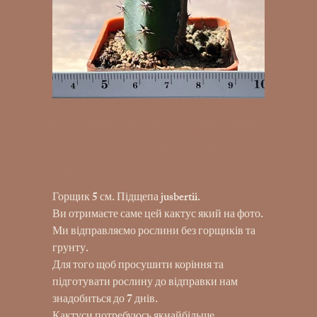
K27-1101 Copiapoa cinerea, KBC
979, Quebrada san Ramon, Ant
UAH 390.00
Price
Горщик 5 см. Підщепа jusbertii.
Ви отримаєте саме цей кактус який на фото.
Ми відправляємо рослини без горщиків та
грунту.
Для того щоб просушити коріння та
підготувати рослину до відправки нам
знадобиться до 7 днів.