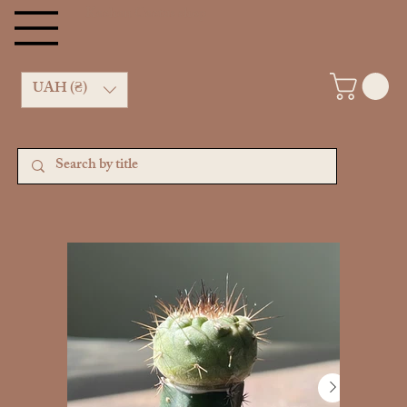
Kachan Cactus shop
UAH (₴)