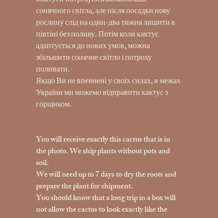
Кактуси потребуюсь якнайбільше
сонячного світла, але після посадки нову
рослину слід на один-два тижня лишити в
півтіні без поливу. Потім коли кактус
адаптується до нових умов, можна
збільшити сонячне світло і потроху
поливати.
Якщо Ви не впевнені у своїх силах, в межах
України ми можемо відправити кактус з
горщиком.
You will receive exactly this cactus that is in
the photo. We ship plants without pots and
soil.
We will need up to 7 days to dry the roots and
prepare the plant for shipment.
You should know that a long trip in a box will
not allow the cactus to look exactly like the