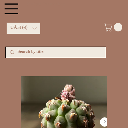
Kachan Cactus shop
UAH (₴)