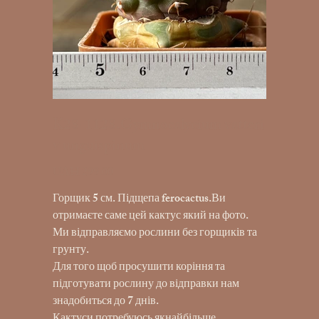
K28-1128.Gymnocalycium vatteri
v unguispinum
UAH 299.00
Price
Горщик 5 см. Підщепа ferocactus.Ви
отримаєте саме цей кактус який на фото.
Ми відправляємо рослини без горщиків та
грунту.
Для того щоб просушити коріння та
підготувати рослину до відправки нам
знадобиться до 7 днів.