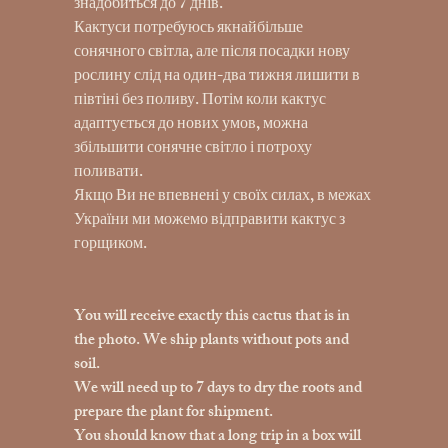
знадобиться до 7 днів.
Кактуси потребуюсь якнайбільше
сонячного світла, але після посадки нову
рослину слід на один-два тижня лишити в
півтіні без поливу. Потім коли кактус
адаптується до нових умов, можна
збільшити сонячне світло і потроху
поливати.
Якщо Ви не впевнені у своїх силах, в межах
України ми можемо відправити кактус з
горщиком.
You will receive exactly this cactus that is in
the photo. We ship plants without pots and
soil.
We will need up to 7 days to dry the roots and
prepare the plant for shipment.
You should know that a long trip in a box will