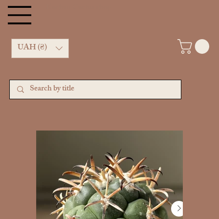
Kachan Cactus shop
UAH (₴)