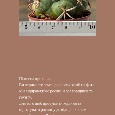
K14-144 Coryphanta poselgeriana
v. valida, VZD95, East Venegas,
SLP
UAH 390.00
Price
Підщепа прихована.
Ви отримаєте саме цей кактус який на фото.
Ми відправляємо рослини без горщиків та
грунту.
Для того щоб просушити коріння та
підготувати рослину до відправки нам