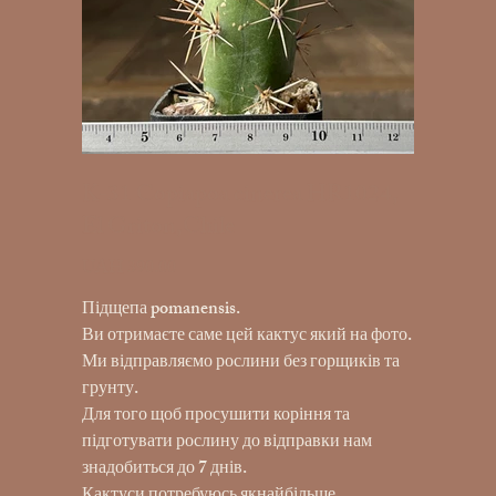
K-31 Copiapoa cinerea HR1024,
El Griton,Chile
UAH 390.00
Price
Підщепа pomanensis.
Ви отримаєте саме цей кактус який на фото.
Ми відправляємо рослини без горщиків та
грунту.
Для того щоб просушити коріння та
підготувати рослину до відправки нам
знадобиться до 7 днів.