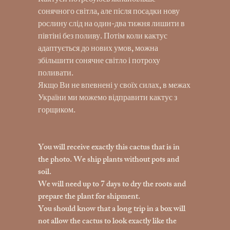
Кактуси потребуюсь якнайбільше
сонячного світла, але після посадки нову
рослину слід на один-два тижня лишити в
півтіні без поливу. Потім коли кактус
адаптується до нових умов, можна
збільшити сонячне світло і потроху
поливати.
Якщо Ви не впевнені у своїх силах, в межах
України ми можемо відправити кактус з
горщиком.
You will receive exactly this cactus that is in
the photo. We ship plants without pots and
soil.
We will need up to 7 days to dry the roots and
prepare the plant for shipment.
You should know that a long trip in a box will
not allow the cactus to look exactly like the