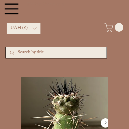
Kachan Cactus shop
UAH (₴)