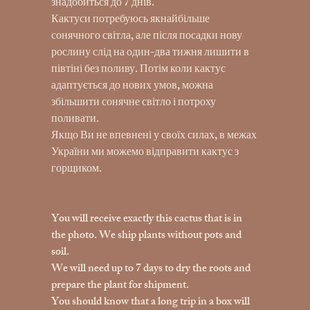
знадобиться до 7 днів.
Кактуси потребуюсь якнайбільше
сонячного світла, але після посадки нову
рослину слід на один-два тижня лишити в
півтіні без поливу. Потім коли кактус
адаптується до нових умов, можна
збільшити сонячне світло і потроху
поливати.
Якщо Ви не впевнені у своїх силах, в межах
України ми можемо відправити кактус з
горщиком.
You will receive exactly this cactus that is in
the photo. We ship plants without pots and
soil.
We will need up to 7 days to dry the roots and
prepare the plant for shipment.
You should know that a long trip in a box will