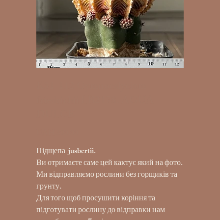
K31-112 Gymnocalycium
friedrichii LB2178. AGUA
DULCE
UAH 390.00
Price
Підщепа jusbertii.
Ви отримаєте саме цей кактус який на фото.
Ми відправляємо рослини без горщиків та
грунту.
Для того щоб просушити коріння та
підготувати рослину до відправки нам