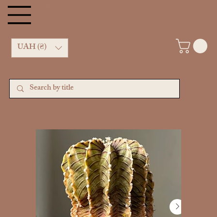
Kachan Cactus shop
UAH (₴)