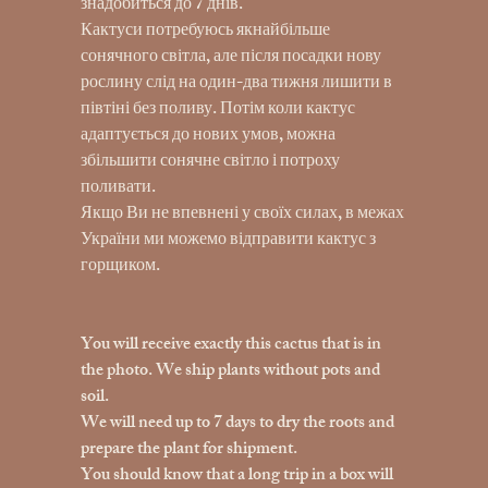
знадобиться до 7 днів.
Кактуси потребуюсь якнайбільше
сонячного світла, але після посадки нову
рослину слід на один-два тижня лишити в
півтіні без поливу. Потім коли кактус
адаптується до нових умов, можна
збільшити сонячне світло і потроху
поливати.
Якщо Ви не впевнені у своїх силах, в межах
України ми можемо відправити кактус з
горщиком.
You will receive exactly this cactus that is in
the photo. We ship plants without pots and
soil.
We will need up to 7 days to dry the roots and
prepare the plant for shipment.
You should know that a long trip in a box will