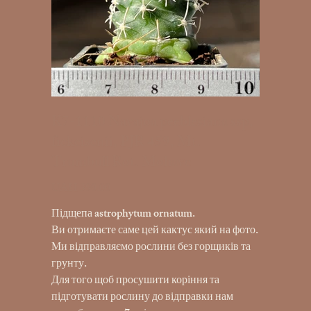
K7-1110 Navajoa peeblesiana ssp,
fickeisenii, PJR 459, Mt.
Trumbull Rot. Mohave
UAH 390.00
Price
Підщепа astrophytum ornatum.
Ви отримаєте саме цей кактус який на фото.
Ми відправляємо рослини без горщиків та
грунту.
Для того щоб просушити коріння та
підготувати рослину до відправки нам