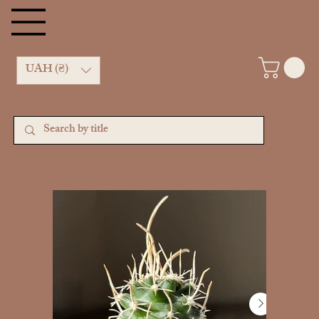
Kachan Cactus shop
UAH (₴)