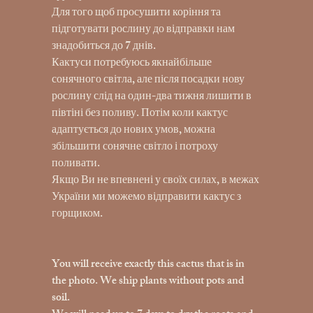
Для того щоб просушити коріння та
підготувати рослину до відправки нам
знадобиться до 7 днів.
Кактуси потребуюсь якнайбільше
сонячного світла, але після посадки нову
рослину слід на один-два тижня лишити в
півтіні без поливу. Потім коли кактус
адаптується до нових умов, можна
збільшити сонячне світло і потроху
поливати.
Якщо Ви не впевнені у своїх силах, в межах
України ми можемо відправити кактус з
горщиком.
You will receive exactly this cactus that is in
the photo. We ship plants without pots and
soil.