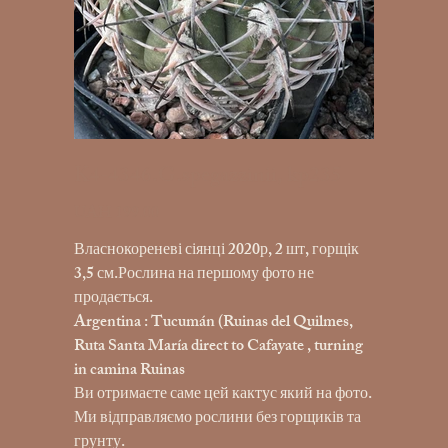
K4-4346.G.spegazzinii, kp235
UAH 199.00
Price
Власнокореневі сіянці 2020р, 2 шт, горщік
3,5 см.Рослина на першому фото не
продається.
Argentina : Tucumán (Ruinas del Quilmes,
Ruta Santa María direct to Cafayate , turning
in camina Ruinas
Ви отримаєте саме цей кактус який на фото.
Ми відправляємо рослини без горщиків та
грунту.