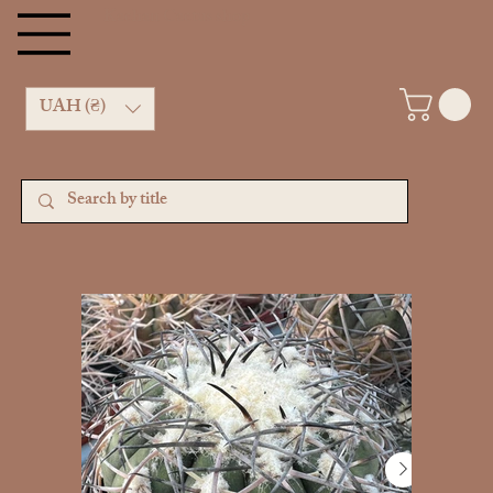
Kachan Cactus shop
UAH (₴)