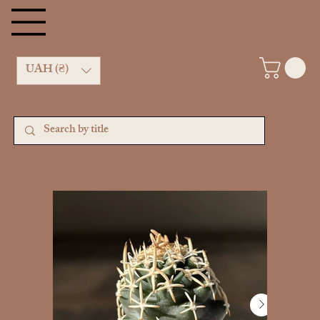
Kachan Cactus shop
UAH (₴)