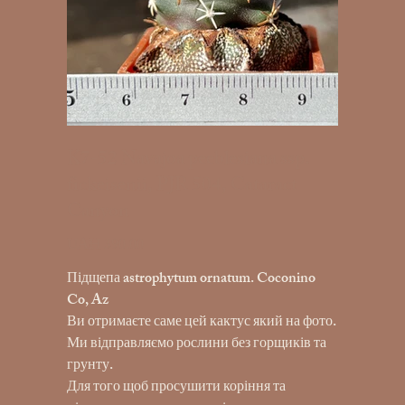
K7-52 Navajoa peeblesiana ssp.
fickeisenii, PJR 504, Cataract
Canyon
UAH 390.00
Price
Підщепа astrophytum ornatum. Coconino
Co, Az
Ви отримаєте саме цей кактус який на фото.
Ми відправляємо рослини без горщиків та
грунту.
Для того щоб просушити коріння та