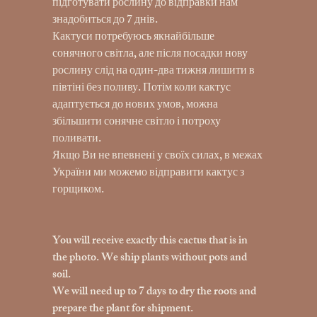
підготувати рослину до відправки нам
знадобиться до 7 днів.
Кактуси потребуюсь якнайбільше
сонячного світла, але після посадки нову
рослину слід на один-два тижня лишити в
півтіні без поливу. Потім коли кактус
адаптується до нових умов, можна
збільшити сонячне світло і потроху
поливати.
Якщо Ви не впевнені у своїх силах, в межах
України ми можемо відправити кактус з
горщиком.
You will receive exactly this cactus that is in
the photo. We ship plants without pots and
soil.
We will need up to 7 days to dry the roots and
prepare the plant for shipment.