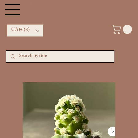
Kachan Cactus shop
UAH (₴)