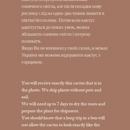
Кактуси потребуюсь якнайбільше
сонячного світла, але після посадки нову
рослину слід на один-два тижня лишити в
півтіні без поливу. Потім коли кактус
адаптується до нових умов, можна
збільшити сонячне світло і потроху
поливати.
Якщо Ви не впевнені у своїх силах, в межах
України ми можемо відправити кактус з
горщиком.
You will receive exactly this cactus that is in
the photo. We ship plants without pots and
soil.
We will need up to 7 days to dry the roots and
prepare the plant for shipment.
You should know that a long trip in a box will
not allow the cactus to look exactly like the