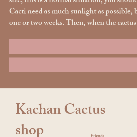
size, this is a normal situation, you should
Cacti need as much sunlight as possible, b
one or two weeks. Then, when the cactus ad
Kachan Cactus
shop
Friends