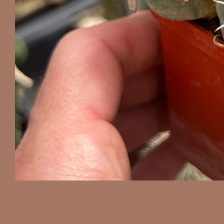
K14-637 Coryphantha poselgeriana v. valida VM 