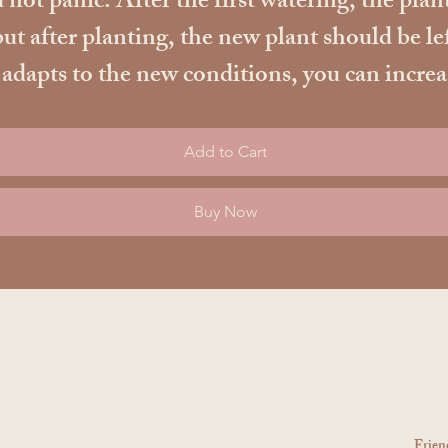
 not panic. After the first watering, the plant
ut after planting, the new plant should be le
apts to the new conditions, you can increase t
Add to Cart
Buy Now
Frien