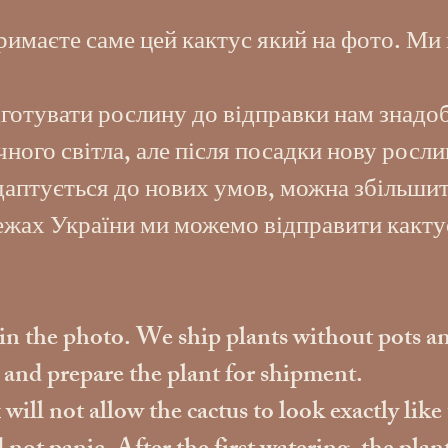
имаєте саме цей кактус який на фото. Ми 
готувати рослину до відправки нам знадоб
ого світла, але після посадки нову росли
адаптується до нових умов, можна збільшит
межах України ми можемо відправити какту
s in the photo. We ship plants without pots an
s and prepare the plant for shipment.
ill not allow the cactus to look exactly like 