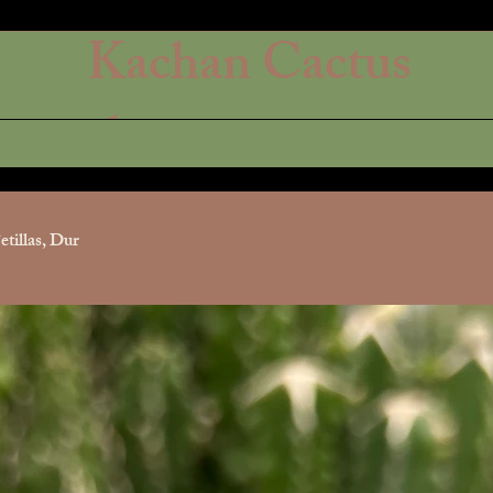
Kachan Cactus
shop
tillas, Dur