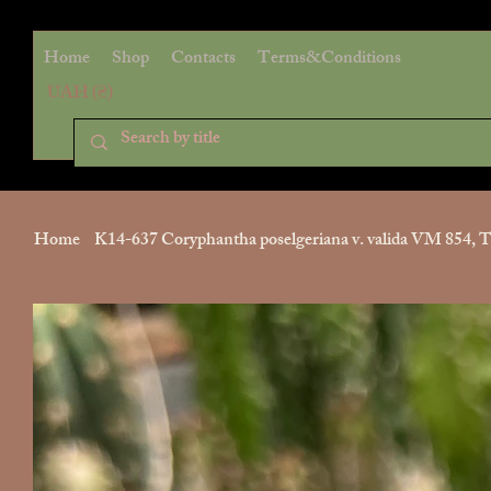
Home
Shop
Contacts
Terms&Conditions
UAH (₴)
Home
>
K14-637 Coryphantha poselgeriana v. valida VM 854, Te