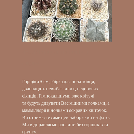
4S, Збірка для початківця
600,00 ₴
Ціна
Горщіки 5 см, збірка для початківця,
дванадцять невибагливих, недорогих
сіянців. Гімнокаліціуми вже квітучі
та будуть дивувати Вас міцними голками, а
маммілляріі віночками яскравих квіточок.
Ви отримаєте саме цей набор який на фото.
Ми відправляємо рослини без горщиків та
грунту.