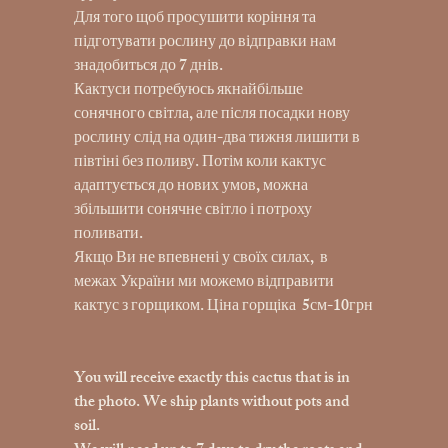
Для того щоб просушити коріння та
підготувати рослину до відправки нам
знадобиться до 7 днів.
Кактуси потребуюсь якнайбільше
сонячного світла, але після посадки нову
рослину слід на один-два тижня лишити в
півтіні без поливу. Потім коли кактус
адаптується до нових умов, можна
збільшити сонячне світло і потроху
поливати.
Якщо Ви не впевнені у своїх силах, в
межах України ми можемо відправити
кактус з горщиком. Ціна горщіка 5см-10грн
You will receive exactly this cactus that is in
the photo. We ship plants without pots and
soil.