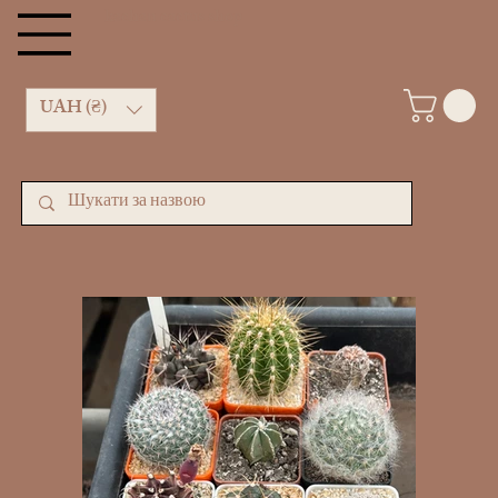
kachan cactus shop
UAH (₴)