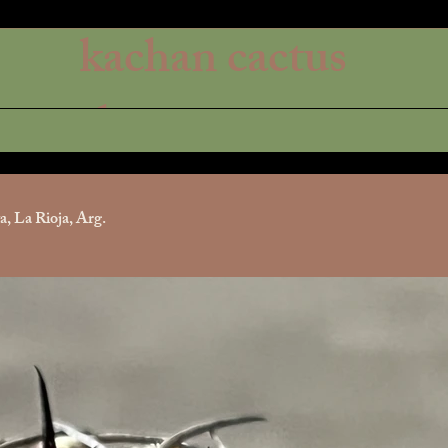
kachan cactus
shop
, La Rioja, Arg.