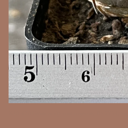
K10-620 Gymnocalycium riojense, RS 2734, Sano