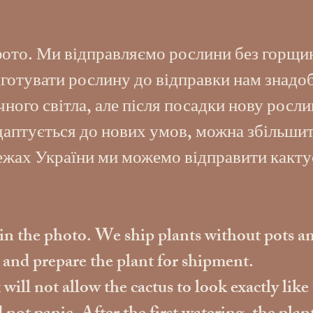
фото. Ми відправляємо рослини без горщик
готувати рослину до відправки нам знадоб
ого світла, але після посадки нову росли
адаптується до нових умов, можна збільшит
межах України ми можемо відправити какту
s in the photo. We ship plants without pots an
s and prepare the plant for shipment.
ill not allow the cactus to look exactly like 