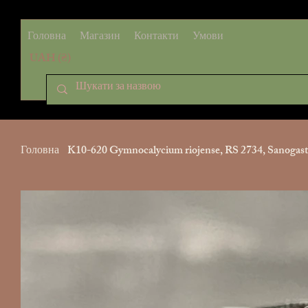
Головна
Магазин
Контакти
Умови
UAH (₴)
Головна
>
K10-620 Gymnocalycium riojense, RS 2734, Sanogasta