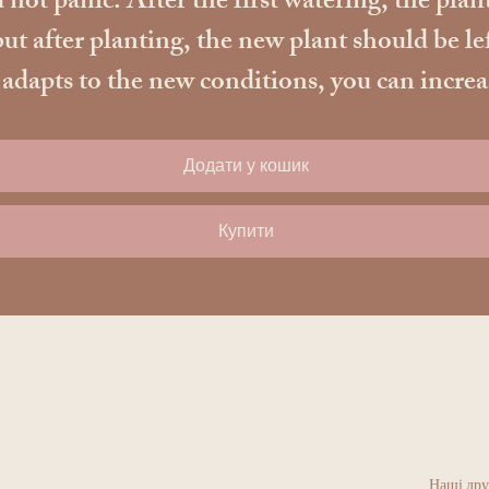
 not panic. After the first watering, the plant
ut after planting, the new plant should be le
apts to the new conditions, you can increase t
Додати у кошик
Купити
Наші дру