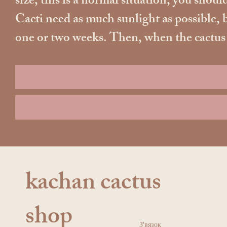
size, this is a normal situation, you should
Cacti need as much sunlight as possible, b
one or two weeks. Then, when the cactus ad
kachan cactus
shop
З'вязок