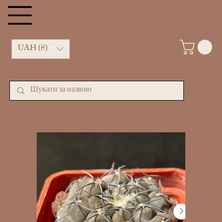
kachan cactus shop
UAH (₴)