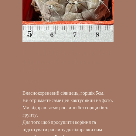
K11-4313.G.esparansae, RS2248,
Argentina : (Nueva Esperanza
GPS 157)
190,00 ₴
Ціна
Власнокореневий сіянцець, горщік 5см.
Ви отримаєте саме цей кактус який на фото.
Ми відправляємо рослини без горщиків та
грунту.
Для того щоб просушити коріння та
підготувати рослину до відправки нам