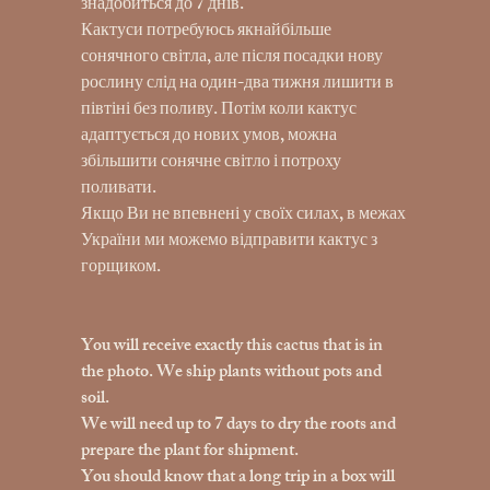
знадобиться до 7 днів.
Кактуси потребуюсь якнайбільше
сонячного світла, але після посадки нову
рослину слід на один-два тижня лишити в
півтіні без поливу. Потім коли кактус
адаптується до нових умов, можна
збільшити сонячне світло і потроху
поливати.
Якщо Ви не впевнені у своїх силах, в межах
України ми можемо відправити кактус з
горщиком.
You will receive exactly this cactus that is in
the photo. We ship plants without pots and
soil.
We will need up to 7 days to dry the roots and
prepare the plant for shipment.
You should know that a long trip in a box will