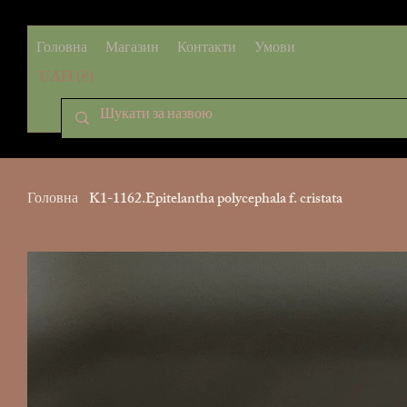
Головна
Магазин
Контакти
Умови
UAH (₴)
Головна
>
K1-1162.Epitelantha polycephala f. cristata