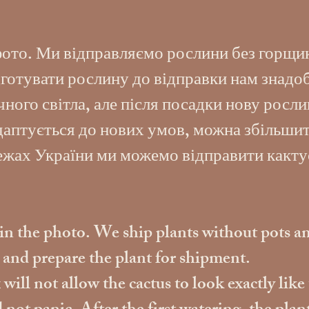
фото. Ми відправляємо рослини без горщик
готувати рослину до відправки нам знадоб
ого світла, але після посадки нову росли
адаптується до нових умов, можна збільшит
межах України ми можемо відправити какту
s in the photo. We ship plants without pots an
s and prepare the plant for shipment.
ill not allow the cactus to look exactly like 