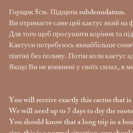
Горщик 5см. Підщепа subdenudatum.
Ви отримаєте саме цей кактус який на 
Для того щоб просушити коріння та під
Кактуси потребуюсь якнайбільше сонячн
півтіні без поливу. Потім коли кактус 
Якщо Ви не впевнені у своїх силах, в 
You will receive exactly this cactus that i
We will need up to 7 days to dry the root
You should know that a long trip in a box w