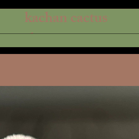
kachan cactus
shop