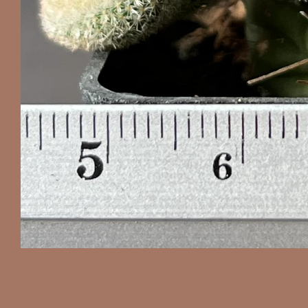
K1-1162.Epitelantha polycephala f. cristata