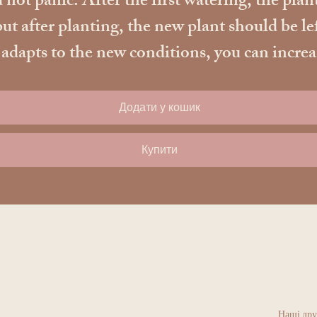
 not panic. After the first watering, the plant
ut after planting, the new plant should be le
apts to the new conditions, you can increase t
Додати у кошик
Купити
Наші дру