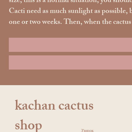
size, this is a normal situation, you should
Cacti need as much sunlight as possible, b
one or two weeks. Then, when the cactus ad
kachan cactus
shop
З'вязок