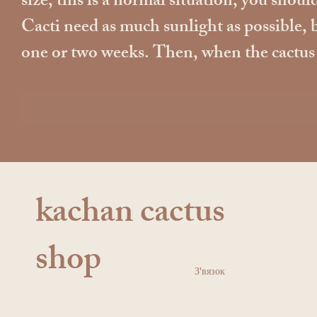
size, this is a normal situation, you should
Cacti need as much sunlight as possible, b
one or two weeks. Then, when the cactus ad
kachan cactus
shop
З'вязок