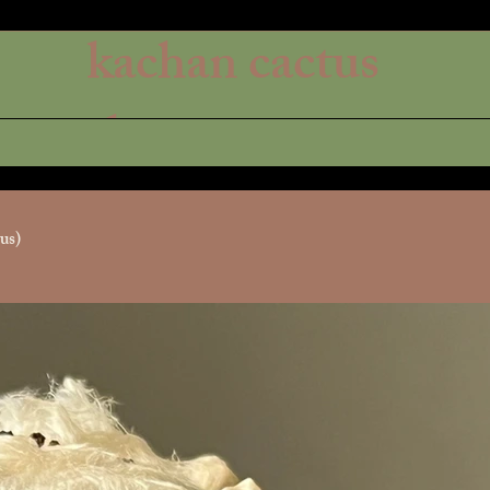
kachan cactus
shop
us)