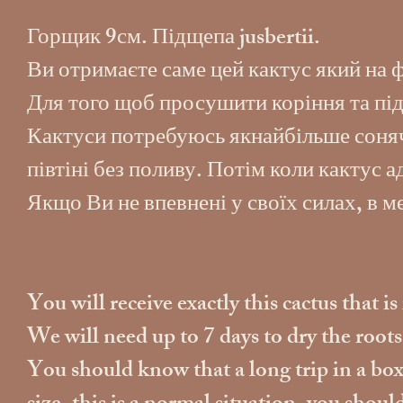
Горщик 9см. Підщепа jusbertii.
Ви отримаєте саме цей кактус який на 
Для того щоб просушити коріння та під
Кактуси потребуюсь якнайбільше сонячн
півтіні без поливу. Потім коли кактус 
Якщо Ви не впевнені у своїх силах, в 
You will receive exactly this cactus that i
We will need up to 7 days to dry the root
You should know that a long trip in a box w