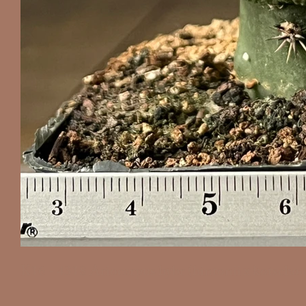
K16 - 4318 Ariocarpus hybr (hintonii x kotscho