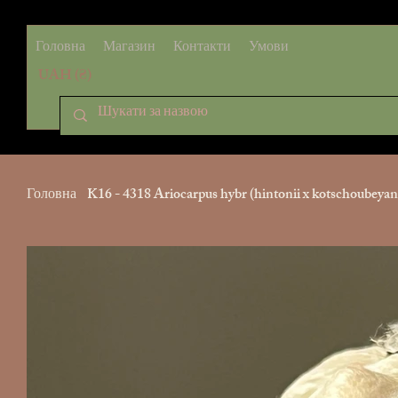
Головна
Магазин
Контакти
Умови
UAH (₴)
Головна
>
K16 - 4318 Ariocarpus hybr (hintonii x kotschoubeyan