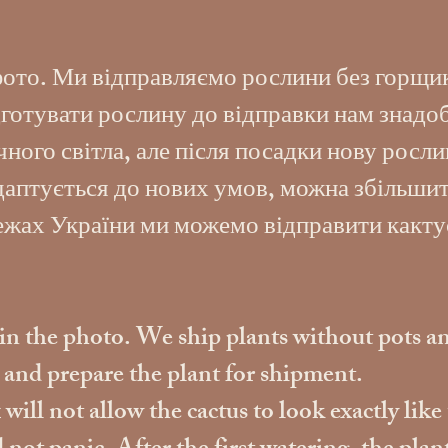
фото. Ми відправляємо рослини без горщик
готувати рослину до відправки нам знадоб
ого світла, але після посадки нову росли
адаптується до нових умов, можна збільшит
межах України ми можемо відправити какту
s in the photo. We ship plants without pots an
s and prepare the plant for shipment.
ill not allow the cactus to look exactly like 