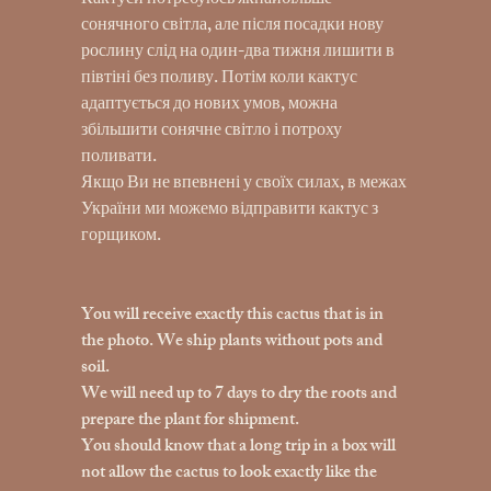
Кактуси потребуюсь якнайбільше
сонячного світла, але після посадки нову
рослину слід на один-два тижня лишити в
півтіні без поливу. Потім коли кактус
адаптується до нових умов, можна
збільшити сонячне світло і потроху
поливати.
Якщо Ви не впевнені у своїх силах, в межах
України ми можемо відправити кактус з
горщиком.
You will receive exactly this cactus that is in
the photo. We ship plants without pots and
soil.
We will need up to 7 days to dry the roots and
prepare the plant for shipment.
You should know that a long trip in a box will
not allow the cactus to look exactly like the