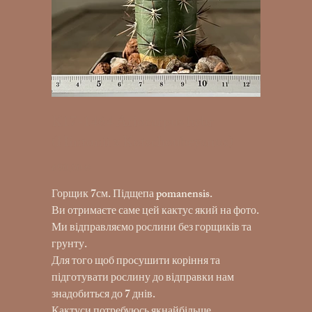
K17-1464 Ariocarpus hybr
(Hintonii x Kotschoubeyanus)
690,00 ₴
Ціна
Горщик 7см. Підщепа pomanensis.
Ви отримаєте саме цей кактус який на фото.
Ми відправляємо рослини без горщиків та
грунту.
Для того щоб просушити коріння та
підготувати рослину до відправки нам
знадобиться до 7 днів.