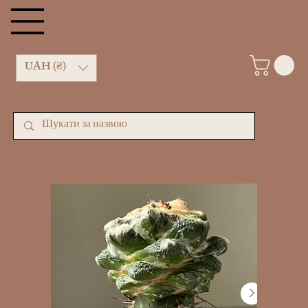
kachan cactus shop
UAH (₴)