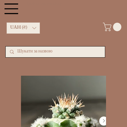
kachan cactus shop
UAH (₴)