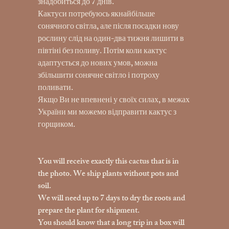
знадобиться до 7 днів.
Кактуси потребуюсь якнайбільше
сонячного світла, але після посадки нову
рослину слід на один-два тижня лишити в
півтіні без поливу. Потім коли кактус
адаптується до нових умов, можна
збільшити сонячне світло і потроху
поливати.
Якщо Ви не впевнені у своїх силах, в межах
України ми можемо відправити кактус з
горщиком.
You will receive exactly this cactus that is in
the photo. We ship plants without pots and
soil.
We will need up to 7 days to dry the roots and
prepare the plant for shipment.
You should know that a long trip in a box will