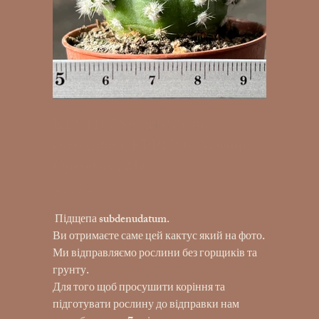
K19-1167 Strambocactus
corregidora, KPP1700, Maconi,
Queretaro, Mex
290,00 ₴
Ціна
Підщепа subdenudatum.
Ви отримаєте саме цей кактус який на фото.
Ми відправляємо рослини без горщиків та
грунту.
Для того щоб просушити коріння та
підготувати рослину до відправки нам