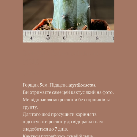
K24-1013 Aylostera heliosa f.
PINK
290,00 ₴
Ціна
Горщик 5см. Підщепа myrtilocactus.
Ви отримаєте саме цей кактус який на фото.
Ми відправляємо рослини без горщиків та
грунту.
Для того щоб просушити коріння та
підготувати рослину до відправки нам
знадобиться до 7 днів.