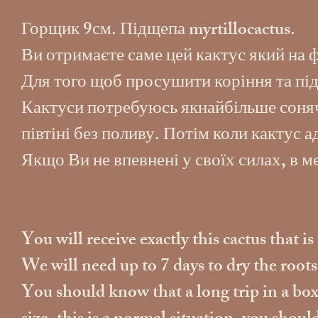
Горщик 9см. Підщепа myrtillocactus.
Ви отримаєте саме цей кактус який на 
Для того щоб просушити коріння та під
Кактуси потребуюсь якнайбільше сонячн
півтіні без поливу. Потім коли кактус 
Якщо Ви не впевнені у своїх силах, в 
You will receive exactly this cactus that i
We will need up to 7 days to dry the root
You should know that a long trip in a box w