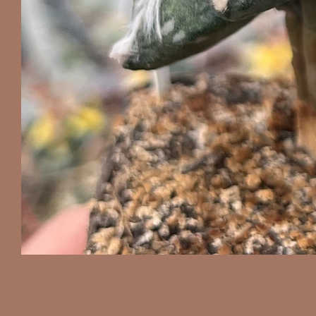
K16-82.Ariocarpus hybr (GODZILLA x Caulif