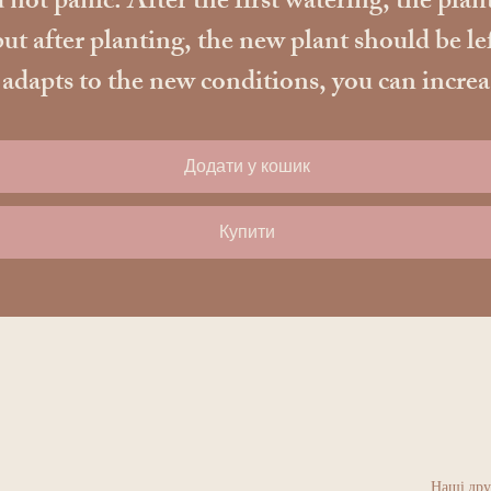
 not panic. After the first watering, the plant
ut after planting, the new plant should be le
apts to the new conditions, you can increase t
Додати у кошик
Купити
Наші дру