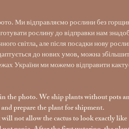
фото. Ми відправляємо рослини без горщик
готувати рослину до відправки нам знадоб
ого світла, але після посадки нову росли
адаптується до нових умов, можна збільшит
межах України ми можемо відправити какту
s in the photo. We ship plants without pots an
s and prepare the plant for shipment.
ill not allow the cactus to look exactly like 