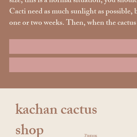
size, this is a normal situation, you should
Cacti need as much sunlight as possible, b
one or two weeks. Then, when the cactus ad
kachan cactus
shop
З'вязок