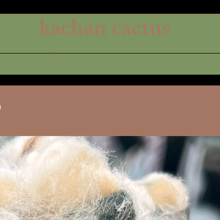
kachan cactus
shop
)