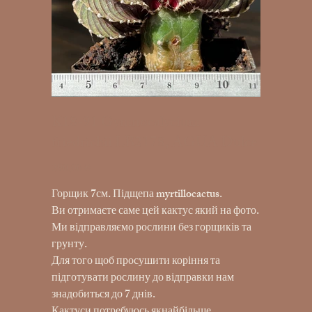
K18-91 Gymnocalycium
friedrichii LB2178, AGUA Dulce
290,00 ₴
Ціна
Горщик 7см. Підщепа myrtillocactus.
Ви отримаєте саме цей кактус який на фото.
Ми відправляємо рослини без горщиків та
грунту.
Для того щоб просушити коріння та
підготувати рослину до відправки нам
знадобиться до 7 днів.