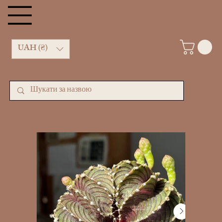
kachan cactus shop
UAH (₴)