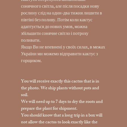
Кактуси потребуюсь якнайбільше
сонячного світла, але після посадки нову
рослину слід на один-два тижня лишити в
півтіні без поливу. Потім коли кактус
адаптується до нових умов, можна
збільшити сонячне світло і потроху
поливати.
Якщо Ви не впевнені у своїх силах, в межах
України ми можемо відправити кактус з
горщиком.
You will receive exactly this cactus that is in
the photo. We ship plants without pots and
soil.
We will need up to 7 days to dry the roots and
prepare the plant for shipment.
You should know that a long trip in a box will
not allow the cactus to look exactly like the