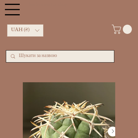
kachan cactus shop
UAH (₴)