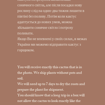
Кактуси потребуюсь якнайбільше
сонячного світла, але після посадки нову
рослину слід на один-два тижня лишити в
півтіні без поливу. Потім коли кактус
адаптується до нових умов, можна
збільшити сонячне світло і потроху
поливати.
Якщо Ви не впевнені у своїх силах, в межах
України ми можемо відправити кактус з
горщиком.
You will receive exactly this cactus that is in
the photo. We ship plants without pots and
soil.
We will need up to 7 days to dry the roots and
prepare the plant for shipment.
You should know that a long trip in a box will
not allow the cactus to look exactly like the