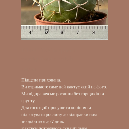
K14-1132 Coryphanta
poselgeriana v. valida
390,00 ₴
Ціна
Підщепа прихована.
Ви отримаєте саме цей кактус який на фото.
Ми відправляємо рослини без горщиків та
грунту.
Для того щоб просушити коріння та
підготувати рослину до відправки нам
знадобиться до 7 днів.