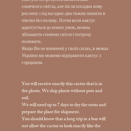
Кактуси потребуюсь якнайбільше
сонячного світла, але після посадки нову
рослину слід на один-два тижня лишити в
півтіні без поливу. Потім коли кактус
адаптується до нових умов, можна
збільшити сонячне світло і потроху
поливати.
Якщо Ви не впевнені у своїх силах, в межах
України ми можемо відправити кактус з
горщиком.
You will receive exactly this cactus that is in
the photo. We ship plants without pots and
soil.
We will need up to 7 days to dry the roots and
prepare the plant for shipment.
You should know that a long trip in a box will
not allow the cactus to look exactly like the