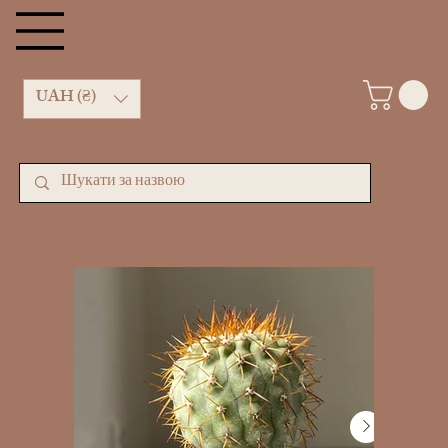
kachan cactus shop
UAH (₴)