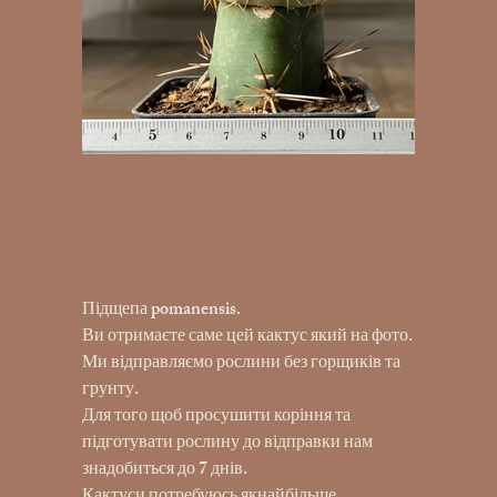
K28-33 Copiapoa columna-alba,
JN1926, Q Cifuncho, Ant
890,00 ₴
Ціна
Підщепа pomanensis.
Ви отримаєте саме цей кактус який на фото.
Ми відправляємо рослини без горщиків та
грунту.
Для того щоб просушити коріння та
підготувати рослину до відправки нам
знадобиться до 7 днів.