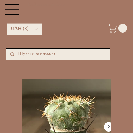
kachan cactus shop
UAH (₴)