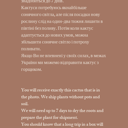
знадобиться до 7 днів.
Кактуси потребуюсь якнайбільше
сонячного світла, але після посадки нову
рослину слід на один-два тижня лишити в
півтіні без поливу. Потім коли кактус
адаптується до нових умов, можна
збільшити сонячне світло і потроху
поливати.
Якщо Ви не впевнені у своїх силах, в межах
України ми можемо відправити кактус з
горщиком.
You will receive exactly this cactus that is in
the photo. We ship plants without pots and
soil.
We will need up to 7 days to dry the roots and
prepare the plant for shipment.
You should know that a long trip in a box will