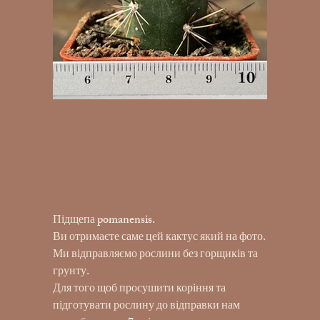
K-41 Copiapoa columna-alba,
JN300, w, Atacama, Manto
Huanilla,Chile
390,00 ₴
Ціна
Підщепа pomanensis.
Ви отримаєте саме цей кактус який на фото.
Ми відправляємо рослини без горщиків та
грунту.
Для того щоб просушити коріння та
підготувати рослину до відправки нам