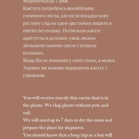
знадобиться до 7 днів.
Кактуси потребуюсь якнайбільше
сонячного світла, але після посадки нову
рослину слід на один-два тижня лишити в
півтіні без поливу. Потім коли кактус
адаптується до нових умов, можна
збільшити сонячне світло і потроху
поливати.
Якщо Ви не впевнені у своїх силах, в межах
України ми можемо відправити кактус з
горщиком.
You will receive exactly this cactus that is in
the photo. We ship plants without pots and
soil.
We will need up to 7 days to dry the roots and
prepare the plant for shipment.
You should know that a long trip in a box will