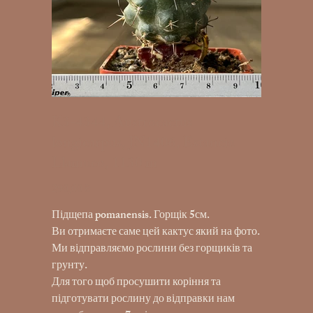
K3-4344, Austrocactus
longicarpus, JN1406, Estancia
Llamuco, 1130 m
290,00 ₴
Ціна
Підщепа pomanensis. Горщік 5см.
Ви отримаєте саме цей кактус який на фото.
Ми відправляємо рослини без горщиків та
грунту.
Для того щоб просушити коріння та
підготувати рослину до відправки нам