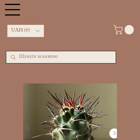
kachan cactus shop
UAH (₴)