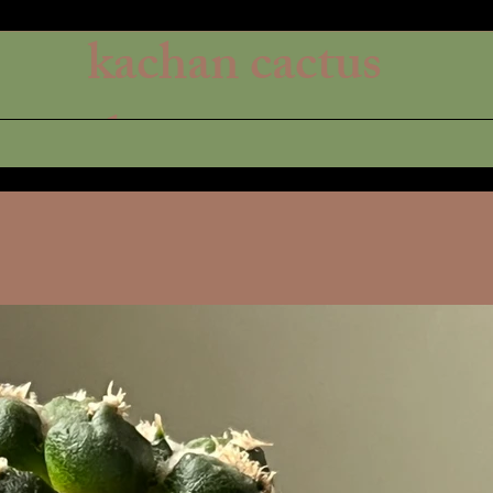
kachan cactus
shop