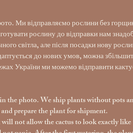
фото. Ми відправляємо рослини без горщик
готувати рослину до відправки нам знадоб
ого світла, але після посадки нову росли
адаптується до нових умов, можна збільшит
межах України ми можемо відправити какту
s in the photo. We ship plants without pots an
s and prepare the plant for shipment.
ill not allow the cactus to look exactly like 