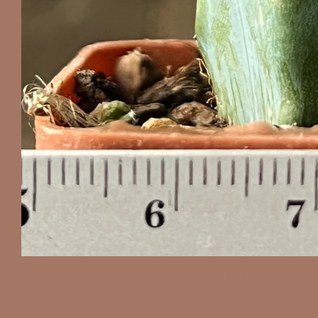
K5-101 Ariocarpus retusus cv.MURUIBO