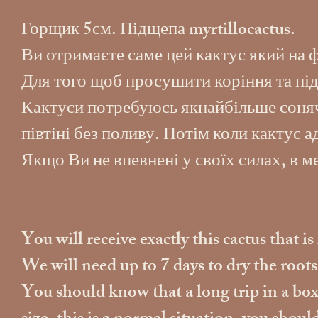
Горщик 5см. Підщепа myrtillocactus.
Ви отримаєте саме цей кактус який на 
Для того щоб просушити коріння та під
Кактуси потребуюсь якнайбільше сонячн
півтіні без поливу. Потім коли кактус 
Якщо Ви не впевнені у своїх силах, в 
You will receive exactly this cactus that i
We will need up to 7 days to dry the root
You should know that a long trip in a box w