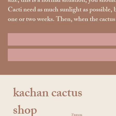
size, this is a normal situation, you should
Cacti need as much sunlight as possible, b
one or two weeks. Then, when the cactus ad
kachan cactus
shop
З'вязок