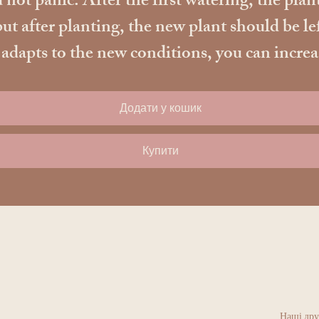
 not panic. After the first watering, the plant
ut after planting, the new plant should be le
apts to the new conditions, you can increase t
Додати у кошик
Купити
Наші дру