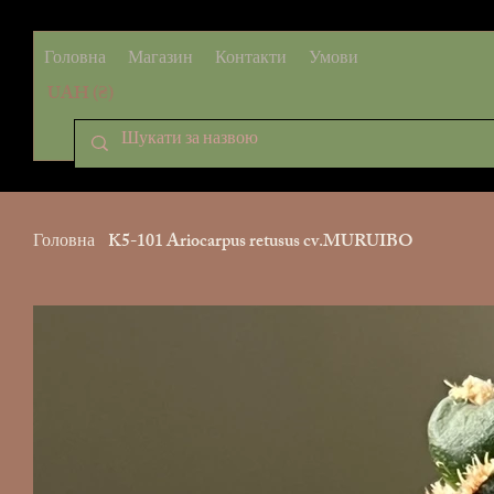
Головна
Магазин
Контакти
Умови
UAH (₴)
Головна
>
K5-101 Ariocarpus retusus cv.MURUIBO