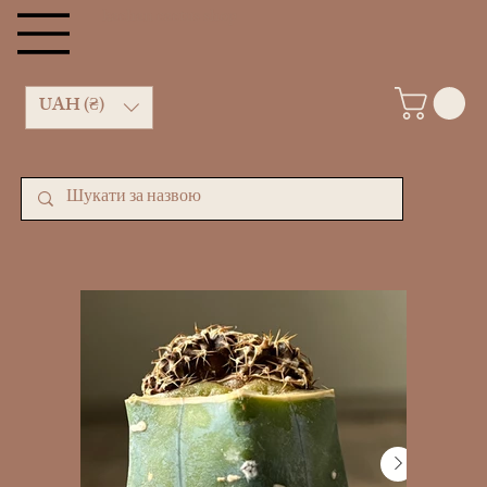
kachan cactus shop
UAH (₴)