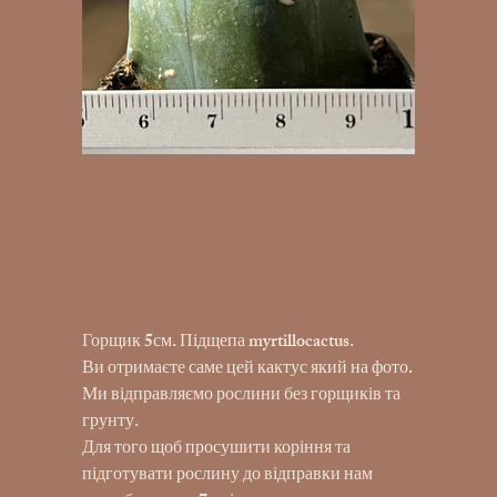
K5-211 Gymnocalycium
friedrichii v. moserianum vos01-
014a, AGUA Dulce,f. monstr
390,00 ₴
Ціна
Горщик 5см. Підщепа myrtillocactus.
Ви отримаєте саме цей кактус який на фото.
Ми відправляємо рослини без горщиків та
грунту.
Для того щоб просушити коріння та
підготувати рослину до відправки нам