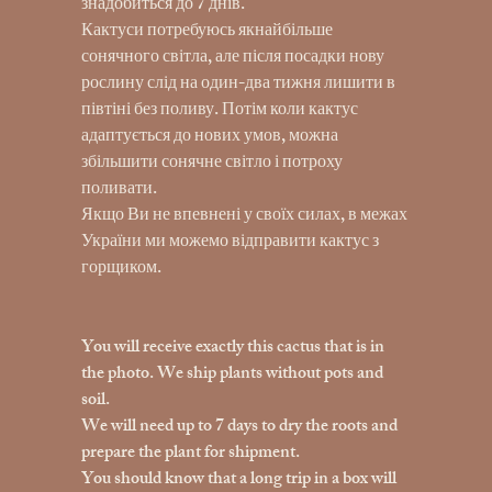
знадобиться до 7 днів.
Кактуси потребуюсь якнайбільше
сонячного світла, але після посадки нову
рослину слід на один-два тижня лишити в
півтіні без поливу. Потім коли кактус
адаптується до нових умов, можна
збільшити сонячне світло і потроху
поливати.
Якщо Ви не впевнені у своїх силах, в межах
України ми можемо відправити кактус з
горщиком.
You will receive exactly this cactus that is in
the photo. We ship plants without pots and
soil.
We will need up to 7 days to dry the roots and
prepare the plant for shipment.
You should know that a long trip in a box will