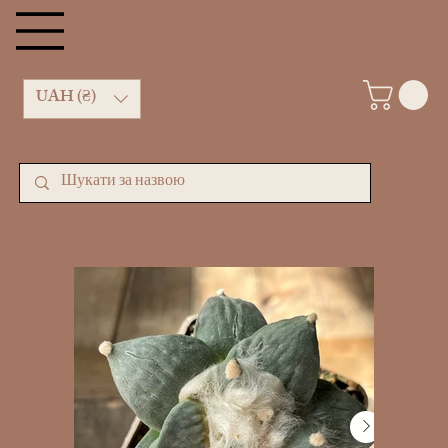
kachan cactus shop
UAH (₴)