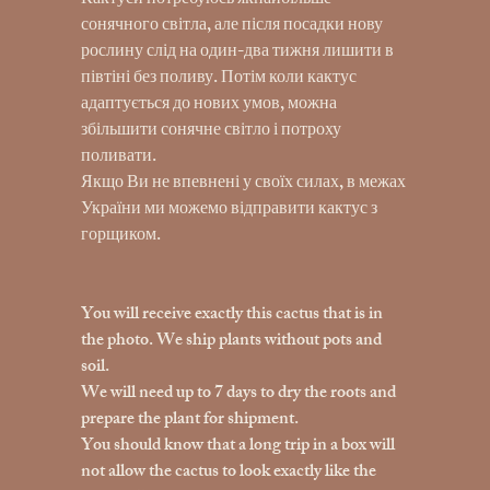
Кактуси потребуюсь якнайбільше
сонячного світла, але після посадки нову
рослину слід на один-два тижня лишити в
півтіні без поливу. Потім коли кактус
адаптується до нових умов, можна
збільшити сонячне світло і потроху
поливати.
Якщо Ви не впевнені у своїх силах, в межах
України ми можемо відправити кактус з
горщиком.
You will receive exactly this cactus that is in
the photo. We ship plants without pots and
soil.
We will need up to 7 days to dry the roots and
prepare the plant for shipment.
You should know that a long trip in a box will
not allow the cactus to look exactly like the