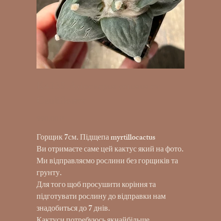
K4335.Ariocarpus retusus cv
Cauliflower
990,00 ₴
Ціна
Горщик 7см. Підщепа myrtillocactus
Ви отримаєте саме цей кактус який на фото.
Ми відправляємо рослини без горщиків та
грунту.
Для того щоб просушити коріння та
підготувати рослину до відправки нам
знадобиться до 7 днів.